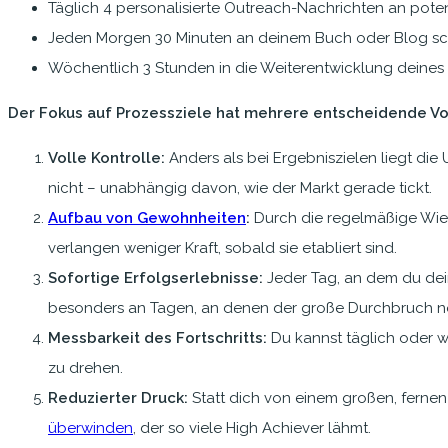
Täglich 4 personalisierte Outreach-Nachrichten an pote
Jeden Morgen 30 Minuten an deinem Buch oder Blog sc
Wöchentlich 3 Stunden in die Weiterentwicklung deines 
Der Fokus auf Prozessziele hat mehrere entscheidende Vor
Volle Kontrolle:
Anders als bei Ergebniszielen liegt di
nicht – unabhängig davon, wie der Markt gerade tickt.
Aufbau von Gewohnheiten
:
Durch die regelmäßige Wiede
verlangen weniger Kraft, sobald sie etabliert sind.
Sofortige Erfolgserlebnisse:
Jeder Tag, an dem du dein P
besonders an Tagen, an denen der große Durchbruch no
Messbarkeit des Fortschritts:
Du kannst täglich oder wö
zu drehen.
Reduzierter Druck:
Statt dich von einem großen, fernen Z
überwinden
, der so viele High Achiever lähmt.