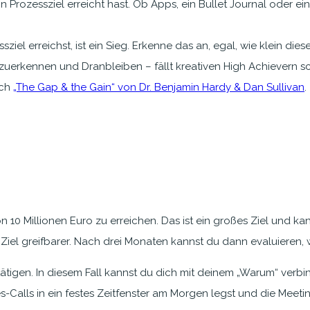
n Prozessziel erreicht hast. Ob Apps, ein Bullet Journal oder ei
el erreichst, ist ein Sieg. Erkenne das an, egal, wie klein diese 
nzuerkennen und Dranbleiben – fällt kreativen High Achievern 
uch
„The Gap & the Gain“ von Dr. Benjamin Hardy & Dan Sullivan
.
n 10 Millionen Euro zu erreichen. Das ist ein großes Ziel und k
 Ziel greifbarer. Nach drei Monaten kannst du dann evaluieren, 
u tätigen. In diesem Fall kannst du dich mit deinem „Warum“ ver
Calls in ein festes Zeitfenster am Morgen legst und die Meeti